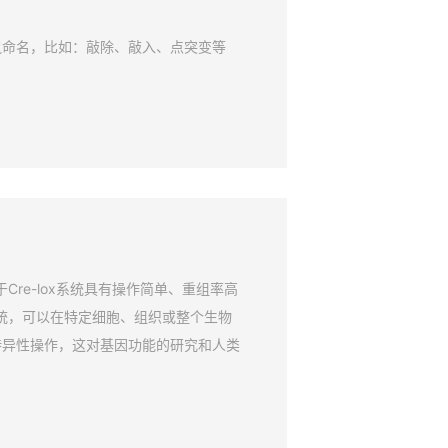
鼠命名，比如：敲除、敲入、点突变等
Cre-lox系统具有操作简单、重组率高
系统，可以在特定细胞、组织或整个生物
特异性操作，这对基因功能的研究和人类