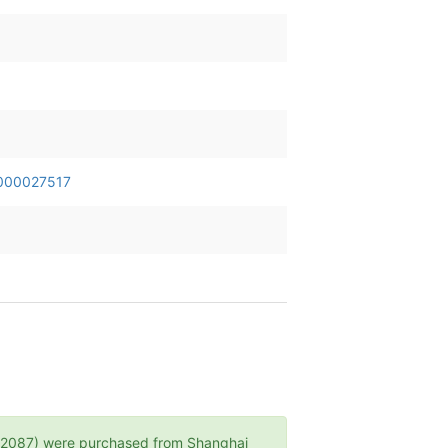
00027517
) were purchased from Shanghai