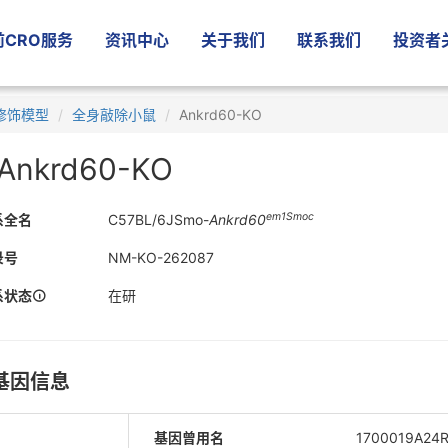
CRO服务
资讯中心
关于我们
联系我们
投资者
修饰模型
全身敲除小鼠
Ankrd60-KO
Ankrd60-KO
em1Smoc
系全名
C57BL/6JSmo-
Ankrd60
录号
NM-KO-262087
系状态
在研
基因信息
基因曾用名
1700019A24R