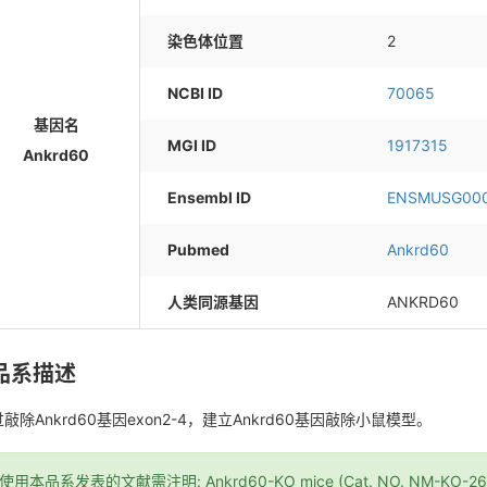
染色体位置
2
NCBI ID
70065
基因名
MGI ID
1917315
Ankrd60
Ensembl ID
ENSMUSG000
Pubmed
Ankrd60
人类同源基因
ANKRD60
品系描述
敲除Ankrd60基因exon2-4，建立Ankrd60基因敲除小鼠模型。
*使用本品系发表的文献需注明: Ankrd60-KO mice (Cat. NO. NM-KO-262087