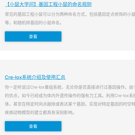
【小鼠大学问】基因工程小鼠的命名规则
常见的基因工程小鼠可以分为两种命名方式，包括基因定点修饰的小
等，和随机转基因的小鼠命名。
查看
Cre-lox系统介绍及使用汇总
你一定听说过Cre-lox重组系统，无论你是否直接进行过基因操作。由于
的优点，如今已经成为体内外遗传操作的强有力工具。利用Cre-lox
体，甚至在特定时间点敲除或表达某个基因，实现对特定基因的时空
疾病动物模型的建立都具有深刻影响。
查看