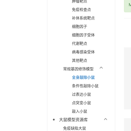
肿瘤靶点
M
免疫检查点
补体系统靶点
细胞因子
细胞因子受体
代谢靶点
病毒感染受体
其他靶点
常规基因修饰模型
全身敲除小鼠
条件性敲除小鼠
过表达小鼠
点突变小鼠
敲入小鼠
大鼠模型资源库
免疫缺陷大鼠