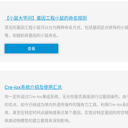
【小鼠大学问】基因工程小鼠的命名规则
常见的基因工程小鼠可以分为两种命名方式，包括基因定点修饰的小
等，和随机转基因的小鼠命名。
查看
Cre-lox系统介绍及使用汇总
你一定听说过Cre-lox重组系统，无论你是否直接进行过基因操作。由于
的优点，如今已经成为体内外遗传操作的强有力工具。利用Cre-lox
体，甚至在特定时间点敲除或表达某个基因，实现对特定基因的时空
疾病动物模型的建立都具有深刻影响。