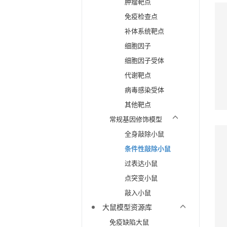
肿瘤靶点
免疫检查点
补体系统靶点
细胞因子
细胞因子受体
代谢靶点
病毒感染受体
其他靶点
常规基因修饰模型
全身敲除小鼠
条件性敲除小鼠
过表达小鼠
点突变小鼠
敲入小鼠
大鼠模型资源库
免疫缺陷大鼠