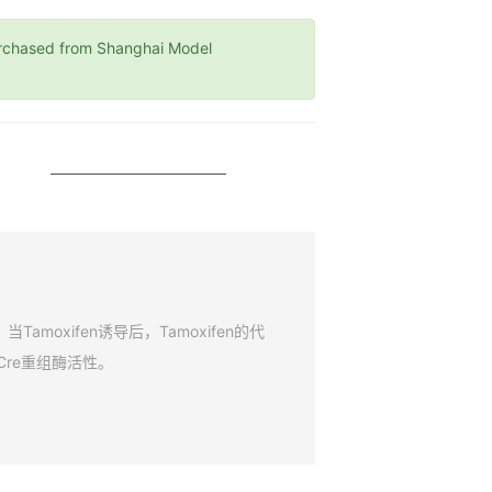
ased from Shanghai Model
amoxifen诱导后，Tamoxifen的代
Cre重组酶活性。