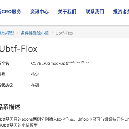
CRO服务
资讯中心
关于我们
联系我们
投资者
修饰模型
条件性敲除小鼠
Ubtf-Flox
Ubtf-Flox
em1(flox)Smoc
系全名
C57BL/6Smoc-
Ubtf
录号
待定
系状态
在研
品系描述
btf基因目的exons两侧分别插入loxP位点。该flox小鼠可与组织特
除Ubtf基因的小鼠模型。