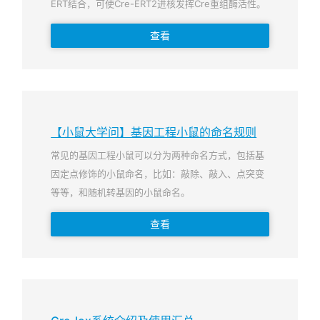
ERT结合，可使Cre-ERT2进核发挥Cre重组酶活性。
查看
【小鼠大学问】基因工程小鼠的命名规则
常见的基因工程小鼠可以分为两种命名方式，包括基
因定点修饰的小鼠命名，比如：敲除、敲入、点突变
等等，和随机转基因的小鼠命名。
查看