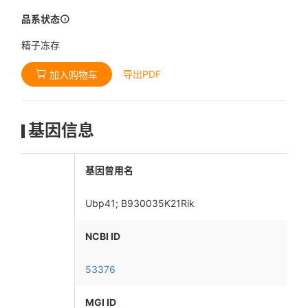
品系状态
精子冻存
导出PDF
加入购物车
基因信息
基因曾用名
Ubp41; B930035K21Rik
NCBI ID
53376
MGI ID