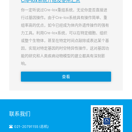
Cre-lox系统介绍及使用汇总
你一定听说过Cre-lox重组系统，无论你是否直接进
行过基因操作。由于Cre-lox系统具有操作简单、重
组率高的优点，如今已经成为体内外遗传操作的强有
力工具。利用Cre-lox系统，可以在特定细胞、组织
或整个生物体，甚至在特定时间点敲除或表达某个基
因，实现对特定基因的时空特异性操作，这对基因功
能的研究和人类疾病动物模型的建立都具有深刻影
响。
查看
联系我们
021-20791155 (总机)