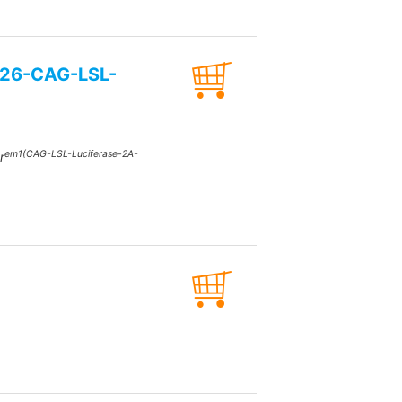
/R26-CAG-LSL-
em1(CAG-LSL-Luciferase-2A-
r
5