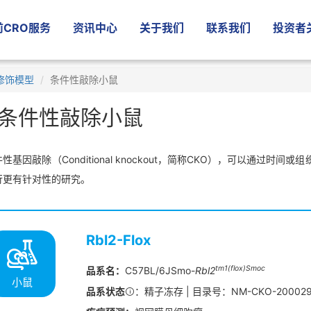
CRO服务
资讯中心
关于我们
联系我们
投资者
修饰模型
条件性敲除小鼠
条件性敲除小鼠
性基因敲除（Conditional knockout，简称CKO），可以通过
行更有针对性的研究。
Rbl2-Flox
tm1(flox)Smoc
品系名：
C57BL/6JSmo-
Rbl2
小鼠
品系状态
：精子冻存 | 目录号：NM-CKO-20002