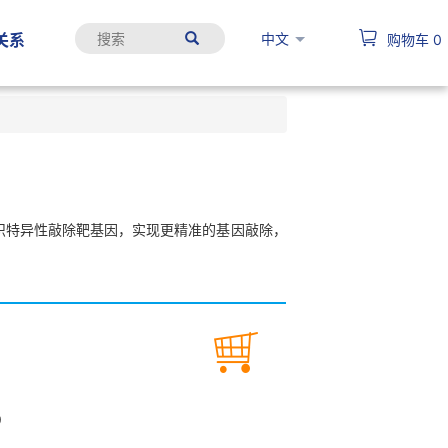
中文
关系
购物车
0
时间或组织特异性敲除靶基因，实现更精准的基因敲除，
9