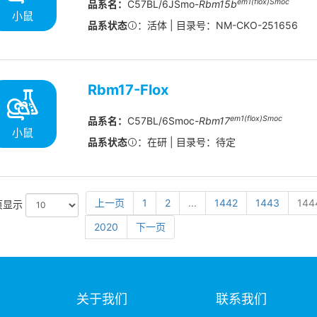
em1(flox)Smoc
品系名：
C57BL/6JSmo-
Rbm15b
小鼠
品系状态
：活体 | 目录号：NM-CKO-251656
Rbm17-Flox
em1(flox)Smoc
品系名：
C57BL/6Smoc-
Rbm17
小鼠
品系状态
：在研 | 目录号：待定
上一页
1
2
...
1442
1443
144
页显示
2020
下一页
明
关于我们
联系我们