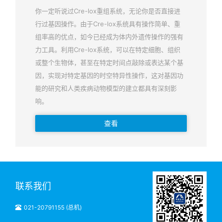
你一定听说过Cre-lox重组系统，无论你是否直接进
行过基因操作。由于Cre-lox系统具有操作简单、重
组率高的优点，如今已经成为体内外遗传操作的强有
力工具。利用Cre-lox系统，可以在特定细胞、组织
或整个生物体，甚至在特定时间点敲除或表达某个基
因，实现对特定基因的时空特异性操作，这对基因功
能的研究和人类疾病动物模型的建立都具有深刻影
响。
查看
联系我们
021-20791155 (总机)