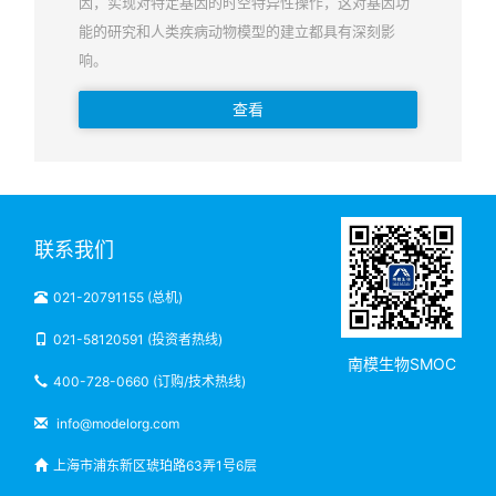
因，实现对特定基因的时空特异性操作，这对基因功
能的研究和人类疾病动物模型的建立都具有深刻影
响。
查看
联系我们
021-20791155 (总机)
021-58120591 (投资者热线)
南模生物SMOC
400-728-0660 (订购/技术热线)
info@modelorg.com
上海市浦东新区琥珀路63弄1号6层