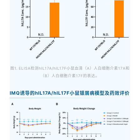
图1. ELISA检测hIL17A/hIL17F小鼠血清（A）人白细胞介素17A和
（B）人白细胞介素17F的表达。
IMQ诱导的hIL17A/hIL17F小鼠
银屑病模型
及药效评价