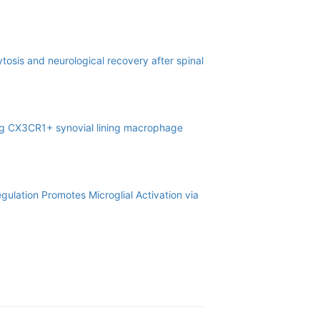
osis and neurological recovery after spinal
ing CX3CR1+ synovial lining macrophage
lation Promotes Microglial Activation via