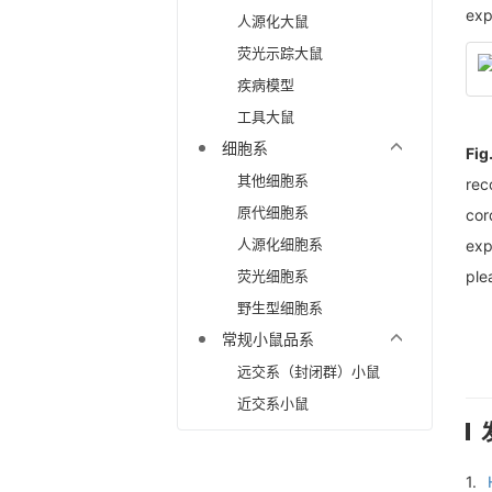
exp
人源化大鼠
荧光示踪大鼠
疾病模型
工具大鼠
细胞系
Fig
其他细胞系
rec
原代细胞系
cor
人源化细胞系
exp
荧光细胞系
ple
野生型细胞系
常规小鼠品系
远交系（封闭群）小鼠
近交系小鼠
1.