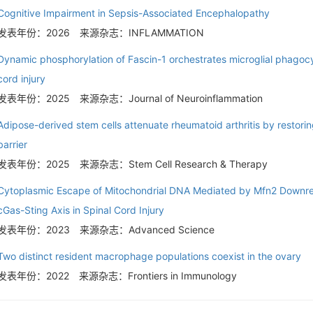
Cognitive Impairment in Sepsis-Associated Encephalopathy
发表年份：2026
来源杂志：INFLAMMATION
Dynamic phosphorylation of Fascin-1 orchestrates microglial phagocyt
cord injury
发表年份：2025
来源杂志：Journal of Neuroinflammation
Adipose-derived stem cells attenuate rheumatoid arthritis by restor
barrier
发表年份：2025
来源杂志：Stem Cell Research & Therapy
Cytoplasmic Escape of Mitochondrial DNA Mediated by Mfn2 Downregu
cGas-Sting Axis in Spinal Cord Injury
发表年份：2023
来源杂志：Advanced Science
Two distinct resident macrophage populations coexist in the ovary
发表年份：2022
来源杂志：Frontiers in Immunology