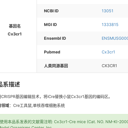
NCBI ID
13051
MGI ID
1333815
基因名
Cx3cr1
Ensembl ID
ENSMUSG00
Pubmed
Cx3cr1
人类同源基因
CX3CR1
品系描述
CRISPR基因编辑技术，将iCre替换小鼠Cx3cr1基因的编码区。
用领域
：Cre工具鼠,单核吞噬细胞系统
*使用本品系发表的文献需注明: Cx3cr1-Cre mice (Cat. NO. NM-KI-200079)
odel Organisms Center, Inc..