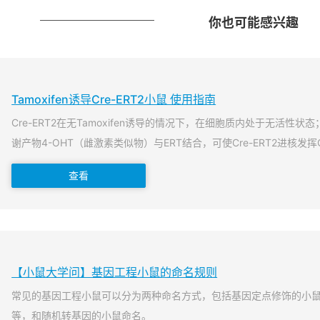
你也可能感兴趣
Tamoxifen诱导Cre-ERT2小鼠 使用指南
Cre-ERT2在无Tamoxifen诱导的情况下，在细胞质内处于无活性状态；当T
谢产物4-OHT（雌激素类似物）与ERT结合，可使Cre-ERT2进核发挥
查看
【小鼠大学问】基因工程小鼠的命名规则
常见的基因工程小鼠可以分为两种命名方式，包括基因定点修饰的小
等，和随机转基因的小鼠命名。