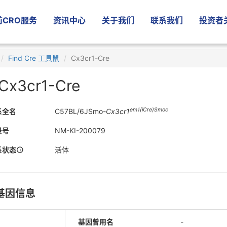
CRO服务
资讯中心
关于我们
联系我们
投资者
Find Cre 工具鼠
Cx3cr1-Cre
Cx3cr1-Cre
em1(iCre)Smoc
系全名
C57BL/6JSmo-
Cx3cr1
录号
NM-KI-200079
系状态
活体
基因信息
基因曾用名
-