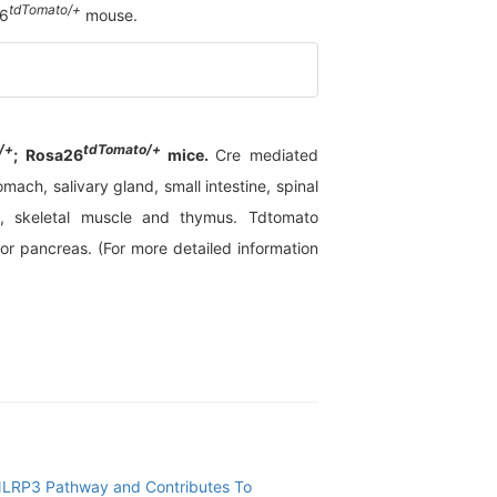
tdTomato/+
26
mouse.
/+
tdTomato/+
; Rosa26
mice.
Cre mediated
mach, salivary gland, small intestine, spinal
e, skeletal muscle and thymus. Tdtomato
 or pancreas. (For more detailed information
NLRP3 Pathway and Contributes To