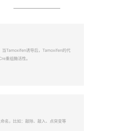
amoxifen诱导后，Tamoxifen的代
Cre重组酶活性。
鼠命名，比如：敲除、敲入、点突变等