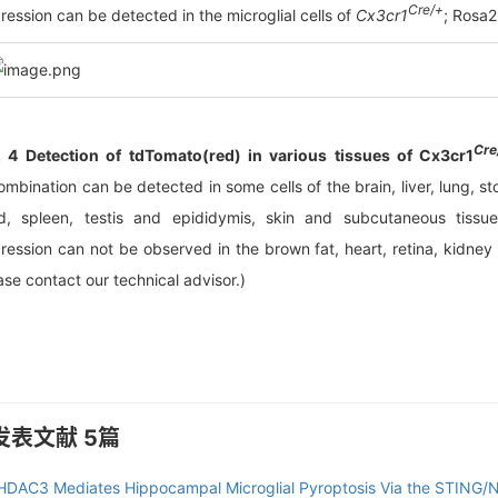
Cre/+
ression can be detected in the microglial cells of
Cx3cr1
; Rosa
Cre
. 4 Detection of tdTomato(red) in various tissues of Cx3cr1
ombination can be detected in some cells of the brain, liver, lung, sto
d, spleen, testis and epididymis, skin and subcutaneous tissu
ression can not be observed in the brown fat, heart, retina, kidney
ase contact our technical advisor.)
发表文献 5篇
HDAC3 Mediates Hippocampal Microglial Pyroptosis Via the STING/