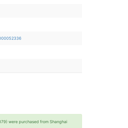
000052336
 were purchased from Shanghai