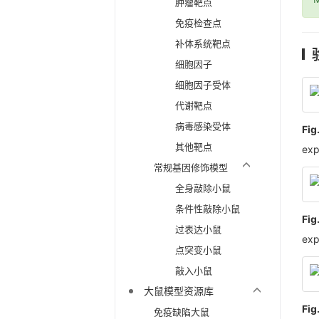
肿瘤靶点
免疫检查点
补体系统靶点
细胞因子
细胞因子受体
代谢靶点
病毒感染受体
Fig
其他靶点
exp
常规基因修饰模型
全身敲除小鼠
条件性敲除小鼠
Fig
过表达小鼠
exp
点突变小鼠
敲入小鼠
大鼠模型资源库
Fig
免疫缺陷大鼠