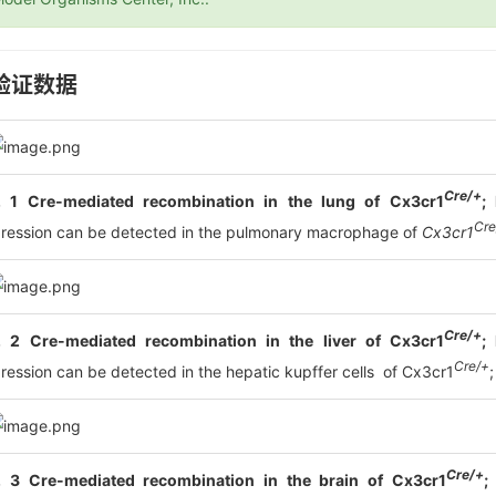
验证数据
Cre/+
. 1 Cre-mediated recombination in the lung of Cx3cr1
;
Cre
ression can be detected in the pulmonary macrophage of
Cx3cr1
Cre/+
. 2 Cre-mediated recombination in the liver of Cx3cr1
;
Cre/+
ression can be detected in the hepatic kupffer cells of Cx3cr1
Cre/+
. 3 Cre-mediated recombination in the brain of Cx3cr1
;