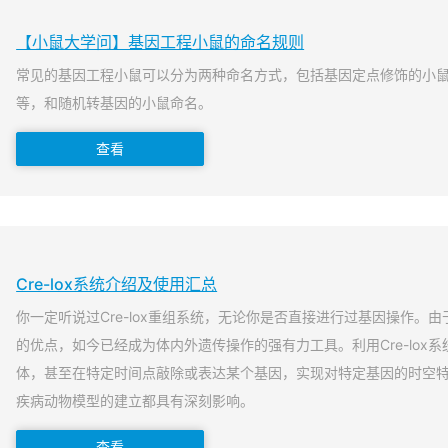
【小鼠大学问】基因工程小鼠的命名规则
常见的基因工程小鼠可以分为两种命名方式，包括基因定点修饰的小
等，和随机转基因的小鼠命名。
查看
Cre-lox系统介绍及使用汇总
你一定听说过Cre-lox重组系统，无论你是否直接进行过基因操作。由于
的优点，如今已经成为体内外遗传操作的强有力工具。利用Cre-lox
体，甚至在特定时间点敲除或表达某个基因，实现对特定基因的时空
疾病动物模型的建立都具有深刻影响。
查看