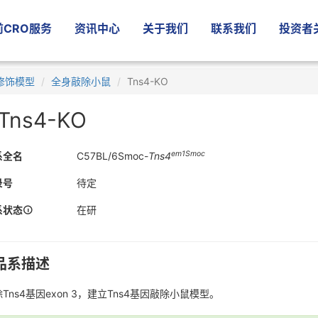
CRO服务
资讯中心
关于我们
联系我们
投资者
修饰模型
全身敲除小鼠
Tns4-KO
Tns4-KO
em1Smoc
系全名
C57BL/6Smoc-
Tns4
录号
待定
系状态
在研
品系描述
Tns4基因exon 3，建立Tns4基因敲除小鼠模型。