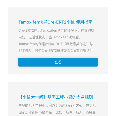
Tamoxifen诱导Cre-ERT2小鼠 使用指南
Cre-ERT2在无Tamoxifen诱导的情况下，在细胞质
内处于无活性状态；当Tamoxifen诱导后，
Tamoxifen的代谢产物4-OHT（雌激素类似物）与
ERT结合，可使Cre-ERT2进核发挥Cre重组酶活性。
查看
【小鼠大学问】基因工程小鼠的命名规则
常见的基因工程小鼠可以分为两种命名方式，包括基
因定点修饰的小鼠命名，比如：敲除、敲入、点突变