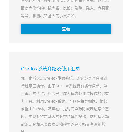
常见的基因工程小鼠可以分为两种命名方式，包括基
因定点修饰的小鼠命名，比如：敲除、敲入、点突变
等等，和随机转基因的小鼠命名。
查看
Cre-lox系统介绍及使用汇总
你一定听说过Cre-lox重组系统，无论你是否直接进
行过基因操作。由于Cre-lox系统具有操作简单、重
组率高的优点，如今已经成为体内外遗传操作的强有
力工具。利用Cre-lox系统，可以在特定细胞、组织
或整个生物体，甚至在特定时间点敲除或表达某个基
因，实现对特定基因的时空特异性操作，这对基因功
能的研究和人类疾病动物模型的建立都具有深刻影
响。