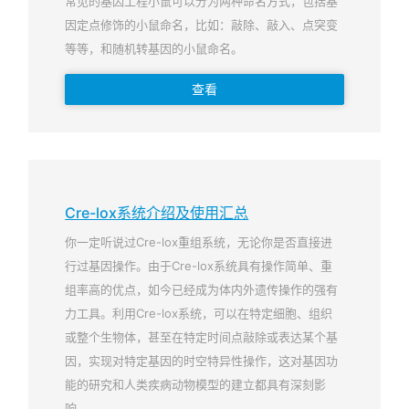
常见的基因工程小鼠可以分为两种命名方式，包括基
因定点修饰的小鼠命名，比如：敲除、敲入、点突变
等等，和随机转基因的小鼠命名。
查看
Cre-lox系统介绍及使用汇总
你一定听说过Cre-lox重组系统，无论你是否直接进
行过基因操作。由于Cre-lox系统具有操作简单、重
组率高的优点，如今已经成为体内外遗传操作的强有
力工具。利用Cre-lox系统，可以在特定细胞、组织
或整个生物体，甚至在特定时间点敲除或表达某个基
因，实现对特定基因的时空特异性操作，这对基因功
能的研究和人类疾病动物模型的建立都具有深刻影
响。