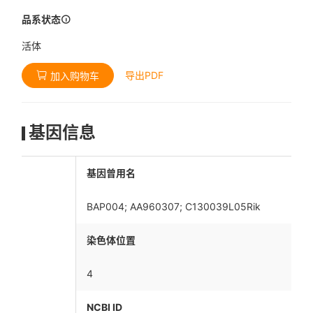
品系状态
活体
导出PDF
加入购物车
基因信息
基因曾用名
BAP004; AA960307; C130039L05Rik
染色体位置
4
NCBI ID