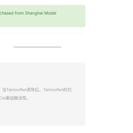
ased from Shanghai Model
amoxifen诱导后，Tamoxifen的代
Cre重组酶活性。