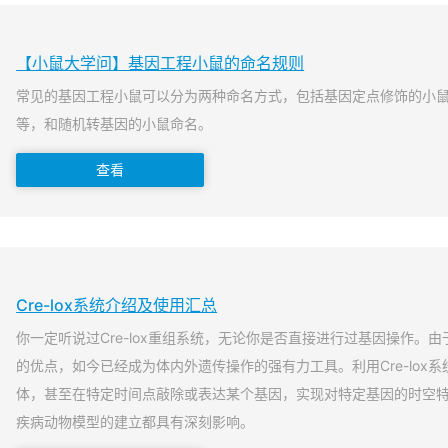
【小鼠大学问】基因工程小鼠的命名规则
常见的基因工程小鼠可以分为两种命名方式，包括基因定点修饰的小
等，和随机转基因的小鼠命名。
查看
Cre-lox系统介绍及使用汇总
你一定听说过Cre-lox重组系统，无论你是否直接进行过基因操作。由于
的优点，如今已经成为体内外遗传操作的强有力工具。利用Cre-lox
体，甚至在特定时间点敲除或表达某个基因，实现对特定基因的时空
疾病动物模型的建立都具有深刻影响。