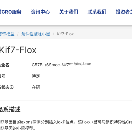
CRO服务
资讯中心
关于我们
联系我们
投资者
修饰模型
条件性敲除小鼠
Kif7-Flox
Kif7-Flox
em1(flox)Smoc
系全名
C57BL/6Smoc-
Kif7
录号
待定
系状态
在研
品系描述
if7基因目的exons两侧分别插入loxP位点。该flox小鼠可与组织特
if7基因的小鼠模型。