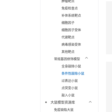
肿瘤靶点
免疫检查点
补体系统靶点
细胞因子
细胞因子受体
代谢靶点
病毒感染受体
其他靶点
常规基因修饰模型
全身敲除小鼠
条件性敲除小鼠
过表达小鼠
点突变小鼠
敲入小鼠
大鼠模型资源库
免疫缺陷大鼠