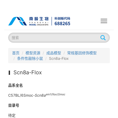
Toggle
navigati
首页
模型资源
成品模型
常规基因修饰模型
条件性敲除小鼠
Scn8a-Flox
Scn8a-Flox
品系全名
em1(flox)Smoc
C57BL/6Smoc-
Scn8a
目录号
待定