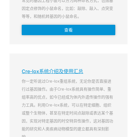
常见的基因工程小鼠可以分为两种命名方式，包括基
因定点修饰的小鼠命名，比如：敲除、敲入、点突变
等等，和随机转基因的小鼠命名。
查看
Cre-lox系统介绍及使用汇总
你一定听说过Cre-lox重组系统，无论你是否直接进
行过基因操作。由于Cre-lox系统具有操作简单、重
组率高的优点，如今已经成为体内外遗传操作的强有
力工具。利用Cre-lox系统，可以在特定细胞、组织
或整个生物体，甚至在特定时间点敲除或表达某个基
因，实现对特定基因的时空特异性操作，这对基因功
能的研究和人类疾病动物模型的建立都具有深刻影
响。