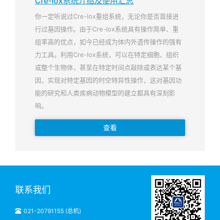
Cre-lox系统介绍及使用汇总
你一定听说过Cre-lox重组系统，无论你是否直接进
行过基因操作。由于Cre-lox系统具有操作简单、重
组率高的优点，如今已经成为体内外遗传操作的强有
力工具。利用Cre-lox系统，可以在特定细胞、组织
或整个生物体，甚至在特定时间点敲除或表达某个基
因，实现对特定基因的时空特异性操作，这对基因功
能的研究和人类疾病动物模型的建立都具有深刻影
响。
查看
联系我们
021-20791155 (总机)