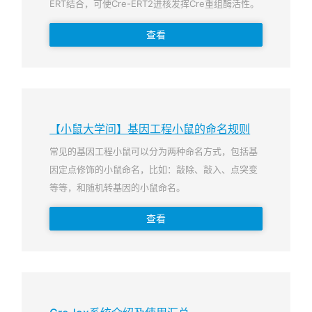
ERT结合，可使Cre-ERT2进核发挥Cre重组酶活性。
查看
【小鼠大学问】基因工程小鼠的命名规则
常见的基因工程小鼠可以分为两种命名方式，包括基
因定点修饰的小鼠命名，比如：敲除、敲入、点突变
等等，和随机转基因的小鼠命名。
查看