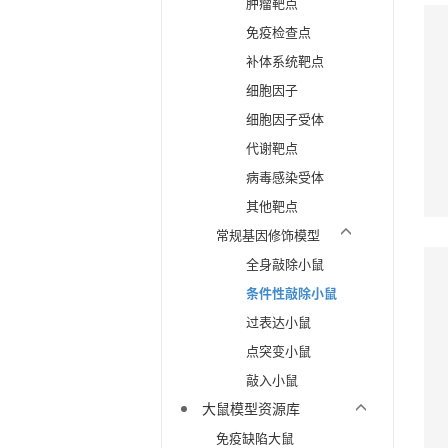
肿瘤靶点
免疫检查点
补体系统靶点
细胞因子
细胞因子受体
代谢靶点
病毒感染受体
其他靶点
常规基因修饰模型
全身敲除小鼠
条件性敲除小鼠
过表达小鼠
点突变小鼠
敲入小鼠
大鼠模型资源库
免疫缺陷大鼠