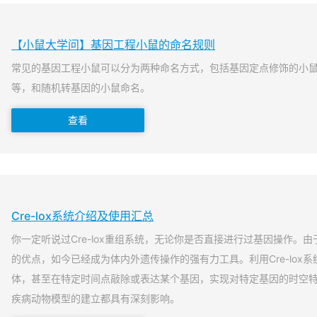
【小鼠大学问】基因工程小鼠的命名规则
常见的基因工程小鼠可以分为两种命名方式，包括基因定点修饰的小
等，和随机转基因的小鼠命名。
查看
Cre-lox系统介绍及使用汇总
你一定听说过Cre-lox重组系统，无论你是否直接进行过基因操作。由于
的优点，如今已经成为体内外遗传操作的强有力工具。利用Cre-lox
体，甚至在特定时间点敲除或表达某个基因，实现对特定基因的时空
疾病动物模型的建立都具有深刻影响。