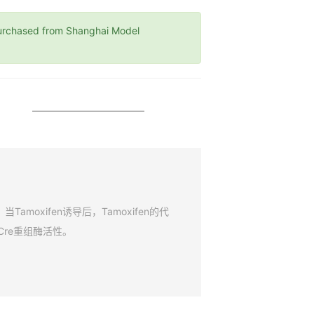
hased from Shanghai Model
amoxifen诱导后，Tamoxifen的代
Cre重组酶活性。