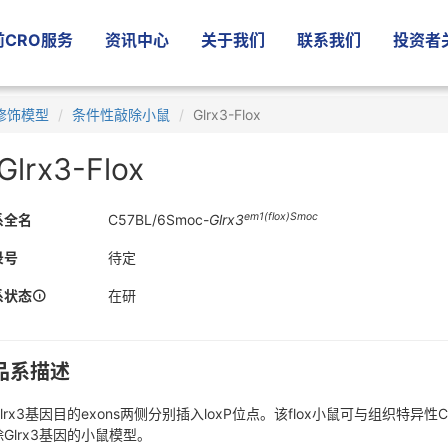
CRO服务
资讯中心
关于我们
联系我们
投资者
修饰模型
条件性敲除小鼠
Glrx3-Flox
Glrx3-Flox
em1(flox)Smoc
系全名
C57BL/6Smoc-
Glrx3
录号
待定
系状态
在研
品系描述
lrx3基因目的exons两侧分别插入loxP位点。该flox小鼠可与组织特
Glrx3基因的小鼠模型。