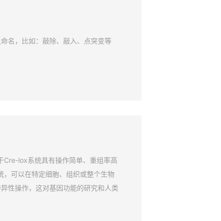
鼠命名，比如：敲除、敲入、点突变等
Cre-lox系统具有操作简单、重组率高
系统，可以在特定细胞、组织或整个生物
特异性操作，这对基因功能的研究和人类