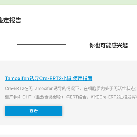
鉴定报告
你也可能感兴趣
Tamoxifen诱导Cre-ERT2小鼠 使用指南
Cre-ERT2在无Tamoxifen诱导的情况下，在细胞质内处于无活性状态；当T
谢产物4-OHT（雌激素类似物）与ERT结合，可使Cre-ERT2进核发挥
查看