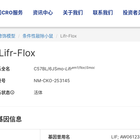
CRO服务
资讯中心
关于我们
联系我们
投资者
修饰模型
条件性敲除小鼠
Lifr-Flox
Lifr-Flox
em1(flox)Smoc
系全名
C57BL/6JSmo-
Lifr
录号
NM-CKO-253145
系状态
活体
基因信息
基因曾用名
LIF; AW0612