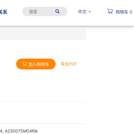
中文
关系
购物车
0
导出PDF
加入购物车
34; A230075M04Rik