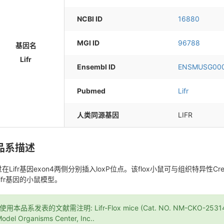
NCBI ID
16880
MGI ID
96788
基因名
Lifr
Ensembl ID
ENSMUSG00
Pubmed
Lifr
人类同源基因
LIFR
品系描述
在Lifr基因exon4两侧分别插入loxP位点。该flox小鼠可与组织特异
ifr基因的小鼠模型。
*使用本品系发表的文献需注明: Lifr-Flox mice (Cat. NO. NM-CKO-253145)
odel Organisms Center, Inc..