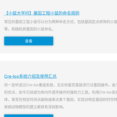
【小鼠大学问】基因工程小鼠的命名规则
常见的基因工程小鼠可以分为两种命名方式，包括基因定点修饰的小
等，和随机转基因的小鼠命名。
查看
Cre-lox系统介绍及使用汇总
你一定听说过Cre-lox重组系统，无论你是否直接进行过基因操作。由于
的优点，如今已经成为体内外遗传操作的强有力工具。利用Cre-lox
体，甚至在特定时间点敲除或表达某个基因，实现对特定基因的时空
疾病动物模型的建立都具有深刻影响。