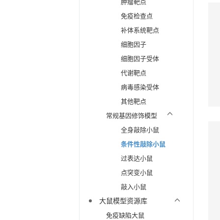
肿瘤靶点
免疫检查点
补体系统靶点
细胞因子
细胞因子受体
代谢靶点
病毒感染受体
其他靶点
常规基因修饰模型
全身敲除小鼠
条件性敲除小鼠
过表达小鼠
点突变小鼠
敲入小鼠
大鼠模型资源库
免疫缺陷大鼠