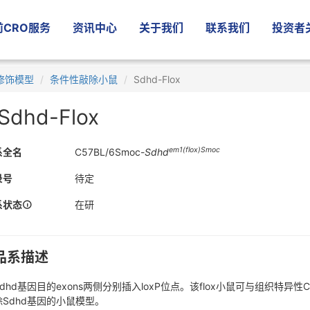
CRO服务
资讯中心
关于我们
联系我们
投资者
修饰模型
条件性敲除小鼠
Sdhd-Flox
Sdhd-Flox
em1(flox)Smoc
系全名
C57BL/6Smoc-
Sdhd
录号
待定
系状态
在研
品系描述
dhd基因目的exons两侧分别插入loxP位点。该flox小鼠可与组织特
除Sdhd基因的小鼠模型。