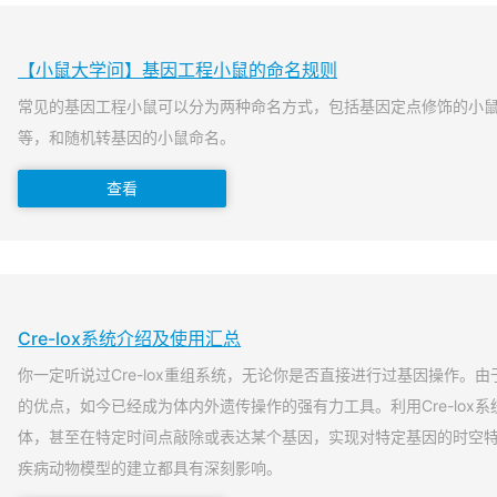
【小鼠大学问】基因工程小鼠的命名规则
常见的基因工程小鼠可以分为两种命名方式，包括基因定点修饰的小
等，和随机转基因的小鼠命名。
查看
Cre-lox系统介绍及使用汇总
你一定听说过Cre-lox重组系统，无论你是否直接进行过基因操作。由于
的优点，如今已经成为体内外遗传操作的强有力工具。利用Cre-lox
体，甚至在特定时间点敲除或表达某个基因，实现对特定基因的时空
疾病动物模型的建立都具有深刻影响。