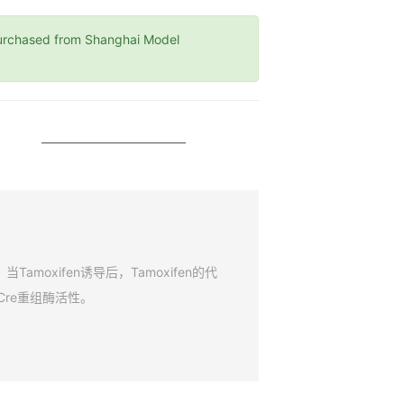
hased from Shanghai Model
amoxifen诱导后，Tamoxifen的代
Cre重组酶活性。