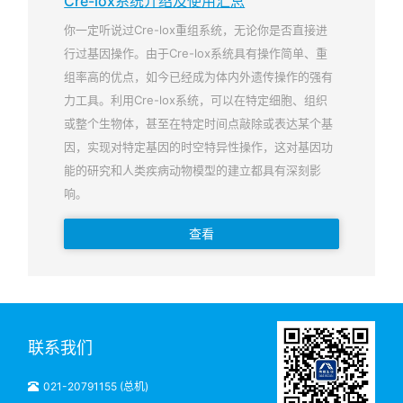
Cre-lox系统介绍及使用汇总
你一定听说过Cre-lox重组系统，无论你是否直接进
行过基因操作。由于Cre-lox系统具有操作简单、重
组率高的优点，如今已经成为体内外遗传操作的强有
力工具。利用Cre-lox系统，可以在特定细胞、组织
或整个生物体，甚至在特定时间点敲除或表达某个基
因，实现对特定基因的时空特异性操作，这对基因功
能的研究和人类疾病动物模型的建立都具有深刻影
响。
查看
联系我们
021-20791155 (总机)