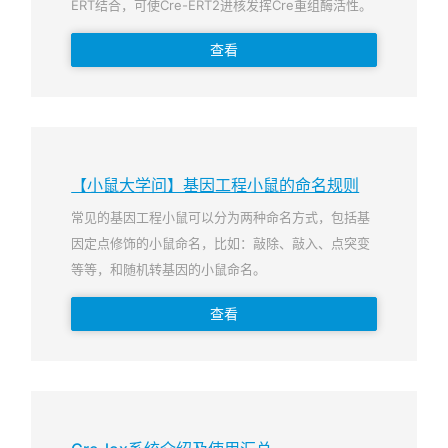
ERT结合，可使Cre-ERT2进核发挥Cre重组酶活性。
查看
【小鼠大学问】基因工程小鼠的命名规则
常见的基因工程小鼠可以分为两种命名方式，包括基
因定点修饰的小鼠命名，比如：敲除、敲入、点突变
等等，和随机转基因的小鼠命名。
查看