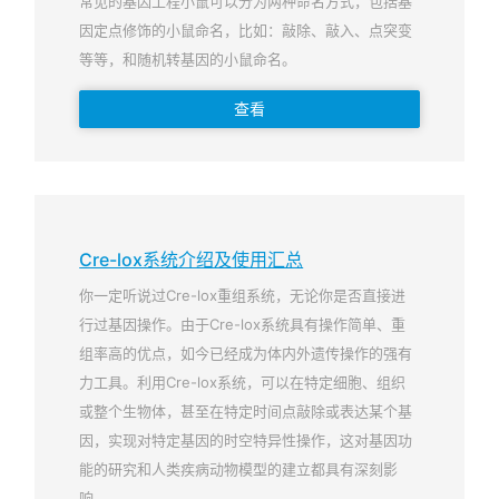
常见的基因工程小鼠可以分为两种命名方式，包括基
因定点修饰的小鼠命名，比如：敲除、敲入、点突变
等等，和随机转基因的小鼠命名。
查看
Cre-lox系统介绍及使用汇总
你一定听说过Cre-lox重组系统，无论你是否直接进
行过基因操作。由于Cre-lox系统具有操作简单、重
组率高的优点，如今已经成为体内外遗传操作的强有
力工具。利用Cre-lox系统，可以在特定细胞、组织
或整个生物体，甚至在特定时间点敲除或表达某个基
因，实现对特定基因的时空特异性操作，这对基因功
能的研究和人类疾病动物模型的建立都具有深刻影
响。