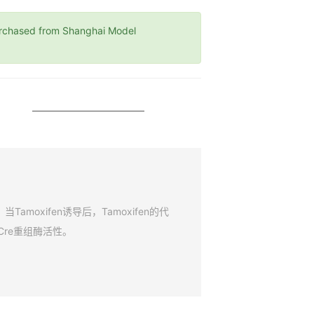
ased from Shanghai Model
amoxifen诱导后，Tamoxifen的代
Cre重组酶活性。