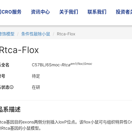
CRO服务
资讯中心
关于我们
联系我们
投资者
修饰模型
条件性敲除小鼠
Rtca-Flox
Rtca-Flox
em1(flox)Smoc
系全名
C57BL/6Smoc-
Rtca
录号
待定
系状态
在研
品系描述
tca基因目的exons两侧分别插入loxP位点。该flox小鼠可与组织特
除Rtca基因的小鼠模型。