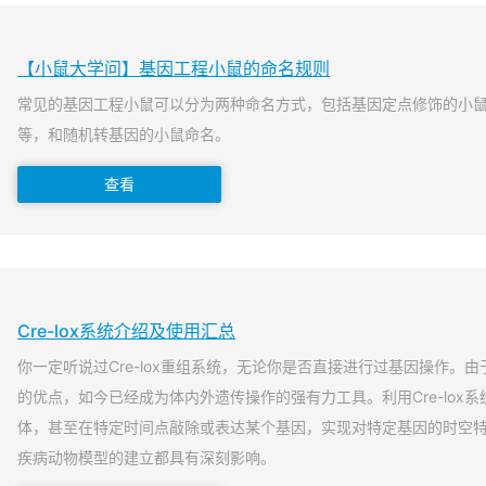
【小鼠大学问】基因工程小鼠的命名规则
常见的基因工程小鼠可以分为两种命名方式，包括基因定点修饰的小
等，和随机转基因的小鼠命名。
查看
Cre-lox系统介绍及使用汇总
你一定听说过Cre-lox重组系统，无论你是否直接进行过基因操作。由于
的优点，如今已经成为体内外遗传操作的强有力工具。利用Cre-lox
体，甚至在特定时间点敲除或表达某个基因，实现对特定基因的时空
疾病动物模型的建立都具有深刻影响。