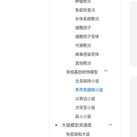
肿瘤靶点
免疫检查点
补体系统靶点
细胞因子
细胞因子受体
代谢靶点
病毒感染受体
其他靶点
常规基因修饰模型
全身敲除小鼠
条件性敲除小鼠
过表达小鼠
点突变小鼠
敲入小鼠
大鼠模型资源库
免疫缺陷大鼠