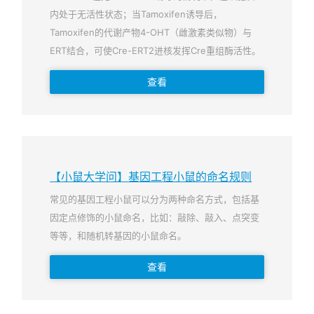
内处于无活性状态；当Tamoxifen诱导后，
Tamoxifen的代谢产物4-OHT（雌激素类似物）与
ERT结合，可使Cre-ERT2进核发挥Cre重组酶活性。
查看
【小鼠大学问】基因工程小鼠的命名规则
常见的基因工程小鼠可以分为两种命名方式，包括基
因定点修饰的小鼠命名，比如：敲除、敲入、点突变
等等，和随机转基因的小鼠命名。
查看