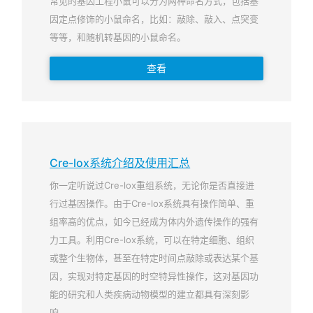
常见的基因工程小鼠可以分为两种命名方式，包括基
因定点修饰的小鼠命名，比如：敲除、敲入、点突变
等等，和随机转基因的小鼠命名。
查看
Cre-lox系统介绍及使用汇总
你一定听说过Cre-lox重组系统，无论你是否直接进
行过基因操作。由于Cre-lox系统具有操作简单、重
组率高的优点，如今已经成为体内外遗传操作的强有
力工具。利用Cre-lox系统，可以在特定细胞、组织
或整个生物体，甚至在特定时间点敲除或表达某个基
因，实现对特定基因的时空特异性操作，这对基因功
能的研究和人类疾病动物模型的建立都具有深刻影
响。