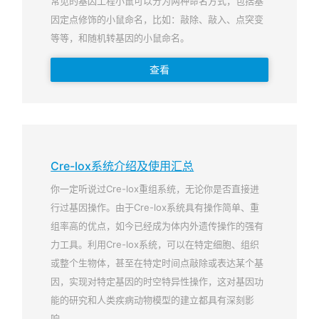
常见的基因工程小鼠可以分为两种命名方式，包括基
因定点修饰的小鼠命名，比如：敲除、敲入、点突变
等等，和随机转基因的小鼠命名。
查看
Cre-lox系统介绍及使用汇总
你一定听说过Cre-lox重组系统，无论你是否直接进
行过基因操作。由于Cre-lox系统具有操作简单、重
组率高的优点，如今已经成为体内外遗传操作的强有
力工具。利用Cre-lox系统，可以在特定细胞、组织
或整个生物体，甚至在特定时间点敲除或表达某个基
因，实现对特定基因的时空特异性操作，这对基因功
能的研究和人类疾病动物模型的建立都具有深刻影
响。