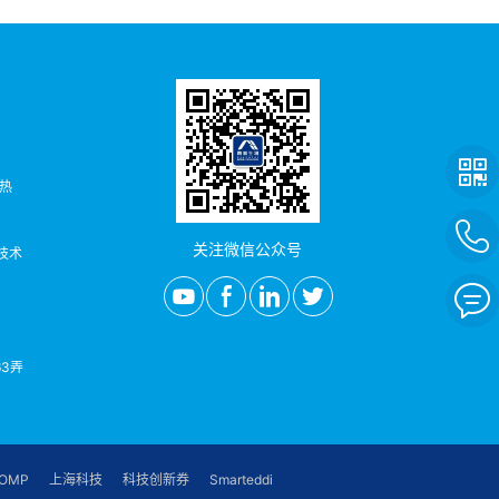
者热
关注微信公众号
/技术
3弄
OMP
上海科技
科技创新券
Smarteddi