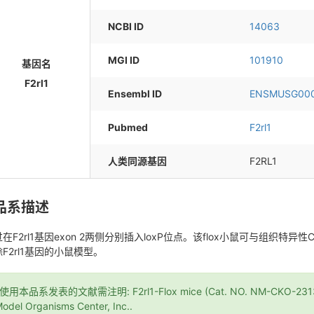
NCBI ID
14063
MGI ID
101910
基因名
F2rl1
Ensembl ID
ENSMUSG000
Pubmed
F2rl1
人类同源基因
F2RL1
品系描述
在F2rl1基因exon 2两侧分别插入loxP位点。该flox小鼠可与组织
F2rl1基因的小鼠模型。
*使用本品系发表的文献需注明: F2rl1-Flox mice (Cat. NO. NM-CKO-231338
odel Organisms Center, Inc..