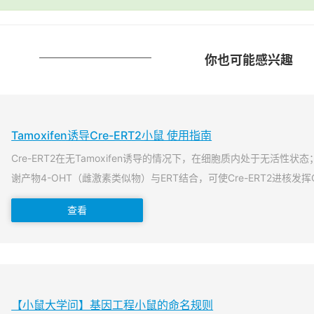
你也可能感兴趣
Tamoxifen诱导Cre-ERT2小鼠 使用指南
Cre-ERT2在无Tamoxifen诱导的情况下，在细胞质内处于无活性状态；当T
谢产物4-OHT（雌激素类似物）与ERT结合，可使Cre-ERT2进核发挥
查看
【小鼠大学问】基因工程小鼠的命名规则