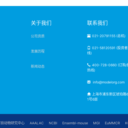
明
关于我们
联系我们
021-20791155 (总机)
公司资质
021-58120591 (投资
发展历程
线)
400-728-0660 (订购
新闻动态
热线)
info@modelorg.com
上海市浦东新区琥珀路6
1号6层
实验动物研究中心
AAALAC
NCBI
Ensembl-mouse
MGI
EuMMCR
K