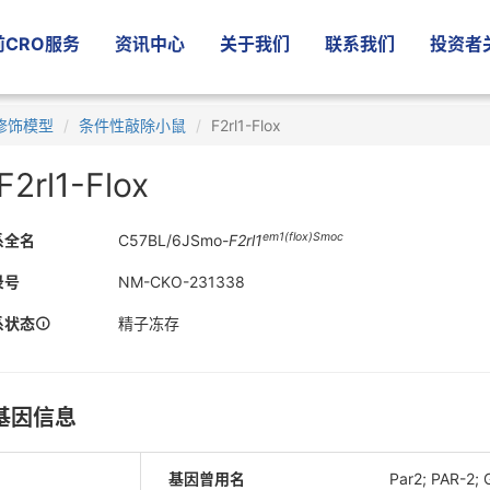
CRO服务
资讯中心
关于我们
联系我们
投资者
修饰模型
条件性敲除小鼠
F2rl1-Flox
F2rl1-Flox
em
1(flox)
Smoc
系全名
C57BL/6JSmo-
F2rl1
录号
NM-CKO-231338
系状态
精子冻存
基因信息
基因曾用名
Par2; PAR-2; 