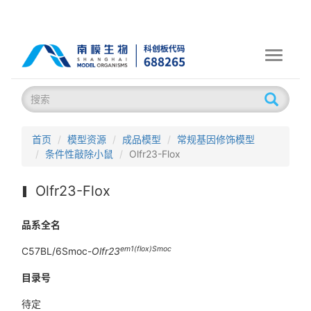
Toggle
navigati
首页
模型资源
成品模型
常规基因修饰模型
条件性敲除小鼠
Olfr23-Flox
Olfr23-Flox
品系全名
em1(flox)Smoc
C57BL/6Smoc-
Olfr23
目录号
待定