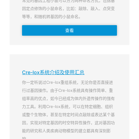
常见的基因工程小鼠可以分为两种命名方式，包括基
因定点修饰的小鼠命名，比如：敲除、敲入、点突变
等等，和随机转基因的小鼠命名。
查看
Cre-lox系统介绍及使用汇总
你一定听说过Cre-lox重组系统，无论你是否直接进
行过基因操作。由于Cre-lox系统具有操作简单、重
组率高的优点，如今已经成为体内外遗传操作的强有
力工具。利用Cre-lox系统，可以在特定细胞、组织
或整个生物体，甚至在特定时间点敲除或表达某个基
因，实现对特定基因的时空特异性操作，这对基因功
能的研究和人类疾病动物模型的建立都具有深刻影
响。