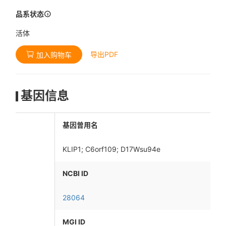
品系状态
活体
导出PDF
加入购物车
基因信息
基因曾用名
KLIP1; C6orf109; D17Wsu94e
NCBI ID
28064
MGI ID