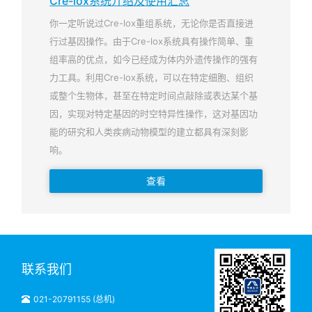
Cre-lox系统介绍及使用汇总
你一定听说过Cre-lox重组系统，无论你是否直接进
行过基因操作。由于Cre-lox系统具有操作简单、重
组率高的优点，如今已经成为体内外遗传操作的强有
力工具。利用Cre-lox系统，可以在特定细胞、组织
或整个生物体，甚至在特定时间点敲除或表达某个基
因，实现对特定基因的时空特异性操作，这对基因功
能的研究和人类疾病动物模型的建立都具有深刻影
响。
查看
联系我们
021-20791155 (总机)