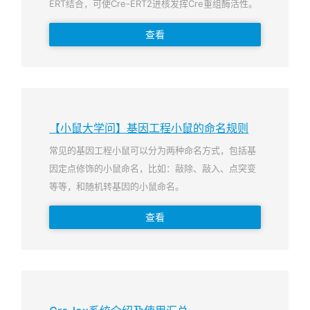
ERT结合，可使Cre-ERT2进核发挥Cre重组酶活性。
查看
【小鼠大学问】基因工程小鼠的命名规则
常见的基因工程小鼠可以分为两种命名方式，包括基
因定点修饰的小鼠命名，比如：敲除、敲入、点突变
等等，和随机转基因的小鼠命名。
查看