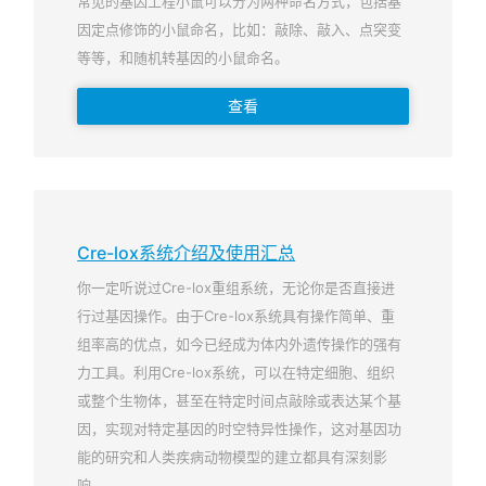
常见的基因工程小鼠可以分为两种命名方式，包括基
因定点修饰的小鼠命名，比如：敲除、敲入、点突变
等等，和随机转基因的小鼠命名。
查看
Cre-lox系统介绍及使用汇总
你一定听说过Cre-lox重组系统，无论你是否直接进
行过基因操作。由于Cre-lox系统具有操作简单、重
组率高的优点，如今已经成为体内外遗传操作的强有
力工具。利用Cre-lox系统，可以在特定细胞、组织
或整个生物体，甚至在特定时间点敲除或表达某个基
因，实现对特定基因的时空特异性操作，这对基因功
能的研究和人类疾病动物模型的建立都具有深刻影
响。