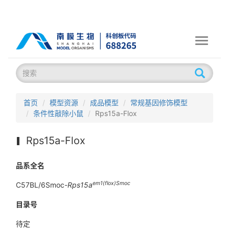
Toggle
navigati
首页
模型资源
成品模型
常规基因修饰模型
条件性敲除小鼠
Rps15a-Flox
Rps15a-Flox
品系全名
em1(flox)Smoc
C57BL/6Smoc-
Rps15a
目录号
待定