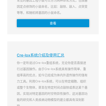
常见的基因工程小鼠可以分为两种命名方式，包括基
因定点修饰的小鼠命名，比如：敲除、敲入、点突变
等等，和随机转基因的小鼠命名。
查看
Cre-lox系统介绍及使用汇总
你一定听说过Cre-lox重组系统，无论你是否直接进
行过基因操作。由于Cre-lox系统具有操作简单、重
组率高的优点，如今已经成为体内外遗传操作的强有
力工具。利用Cre-lox系统，可以在特定细胞、组织
或整个生物体，甚至在特定时间点敲除或表达某个基
因，实现对特定基因的时空特异性操作，这对基因功
能的研究和人类疾病动物模型的建立都具有深刻影
响。