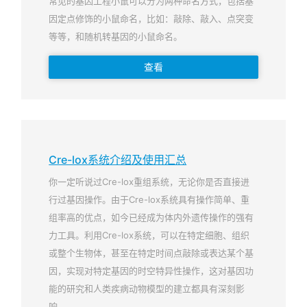
常见的基因工程小鼠可以分为两种命名方式，包括基
因定点修饰的小鼠命名，比如：敲除、敲入、点突变
等等，和随机转基因的小鼠命名。
查看
Cre-lox系统介绍及使用汇总
你一定听说过Cre-lox重组系统，无论你是否直接进
行过基因操作。由于Cre-lox系统具有操作简单、重
组率高的优点，如今已经成为体内外遗传操作的强有
力工具。利用Cre-lox系统，可以在特定细胞、组织
或整个生物体，甚至在特定时间点敲除或表达某个基
因，实现对特定基因的时空特异性操作，这对基因功
能的研究和人类疾病动物模型的建立都具有深刻影
响。