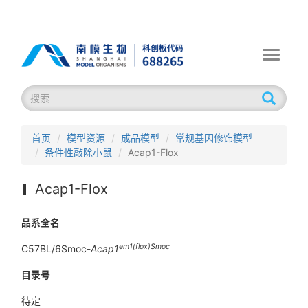
Toggle
navigati
首页
模型资源
成品模型
常规基因修饰模型
条件性敲除小鼠
Acap1-Flox
Acap1-Flox
品系全名
em1(flox)Smoc
C57BL/6Smoc-
Acap1
目录号
待定