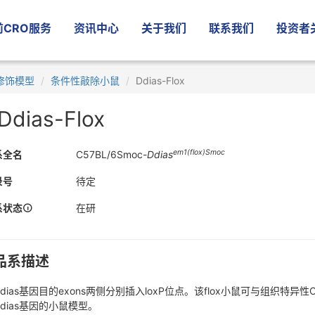
CRO服务
资讯中心
关于我们
联系我们
投资者
修饰模型
条件性敲除小鼠
Ddias-Flox
Ddias-Flox
em1(flox)Smoc
系全名
C57BL/6Smoc-
Ddias
录号
待定
系状态
在研
品系描述
dias基因目的exons两侧分别插入loxP位点。该flox小鼠可与组织特
dias基因的小鼠模型。