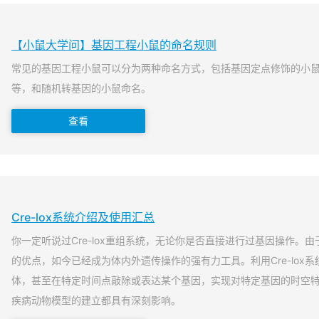
【小鼠大学问】基因工程小鼠的命名规则
常见的基因工程小鼠可以分为两种命名方式，包括基因定点修饰的小
等，和随机转基因的小鼠命名。
查看
Cre-lox系统介绍及使用汇总
你一定听说过Cre-lox重组系统，无论你是否直接进行过基因操作。由于
的优点，如今已经成为体内外遗传操作的强有力工具。利用Cre-lox
体，甚至在特定时间点敲除或表达某个基因，实现对特定基因的时空
疾病动物模型的建立都具有深刻影响。