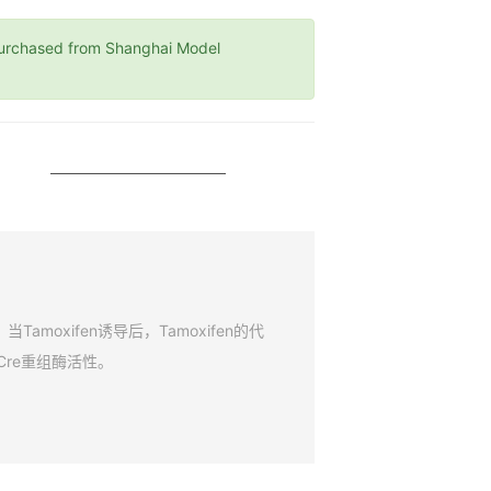
hased from Shanghai Model
amoxifen诱导后，Tamoxifen的代
Cre重组酶活性。