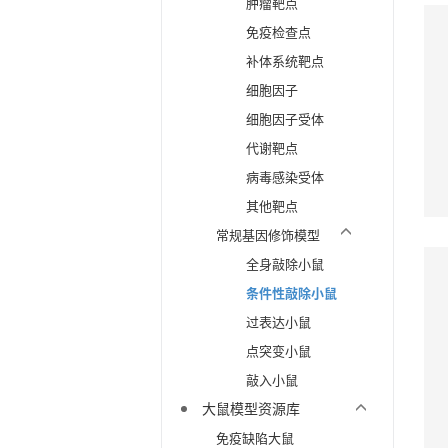
肿瘤靶点
免疫检查点
补体系统靶点
细胞因子
细胞因子受体
代谢靶点
病毒感染受体
其他靶点
常规基因修饰模型
全身敲除小鼠
条件性敲除小鼠
过表达小鼠
点突变小鼠
敲入小鼠
大鼠模型资源库
免疫缺陷大鼠