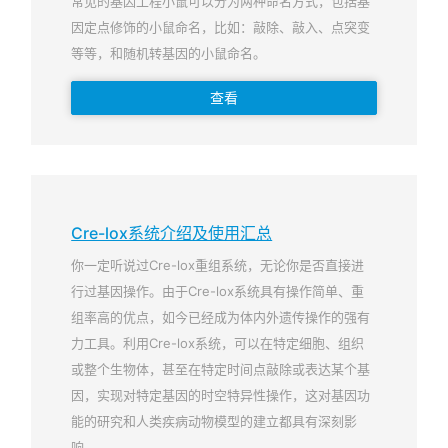
常见的基因工程小鼠可以分为两种命名方式，包括基
因定点修饰的小鼠命名，比如：敲除、敲入、点突变
等等，和随机转基因的小鼠命名。
查看
Cre-lox系统介绍及使用汇总
你一定听说过Cre-lox重组系统，无论你是否直接进
行过基因操作。由于Cre-lox系统具有操作简单、重
组率高的优点，如今已经成为体内外遗传操作的强有
力工具。利用Cre-lox系统，可以在特定细胞、组织
或整个生物体，甚至在特定时间点敲除或表达某个基
因，实现对特定基因的时空特异性操作，这对基因功
能的研究和人类疾病动物模型的建立都具有深刻影
响。