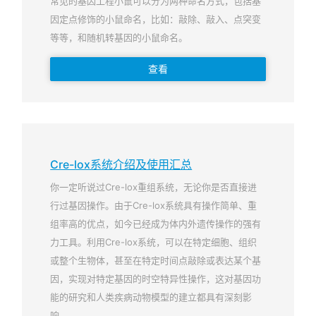
常见的基因工程小鼠可以分为两种命名方式，包括基
因定点修饰的小鼠命名，比如：敲除、敲入、点突变
等等，和随机转基因的小鼠命名。
查看
Cre-lox系统介绍及使用汇总
你一定听说过Cre-lox重组系统，无论你是否直接进
行过基因操作。由于Cre-lox系统具有操作简单、重
组率高的优点，如今已经成为体内外遗传操作的强有
力工具。利用Cre-lox系统，可以在特定细胞、组织
或整个生物体，甚至在特定时间点敲除或表达某个基
因，实现对特定基因的时空特异性操作，这对基因功
能的研究和人类疾病动物模型的建立都具有深刻影
响。