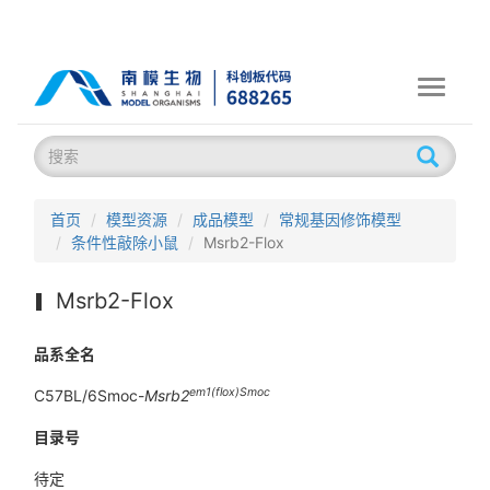
Toggle
navigati
首页
模型资源
成品模型
常规基因修饰模型
条件性敲除小鼠
Msrb2-Flox
Msrb2-Flox
品系全名
em1(flox)Smoc
C57BL/6Smoc-
Msrb2
目录号
待定