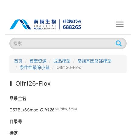
Toggle
navigati
首页
模型资源
成品模型
常规基因修饰模型
条件性敲除小鼠
Olfr126-Flox
Olfr126-Flox
品系全名
em1(flox)Smoc
C57BL/6Smoc-
Olfr126
目录号
待定