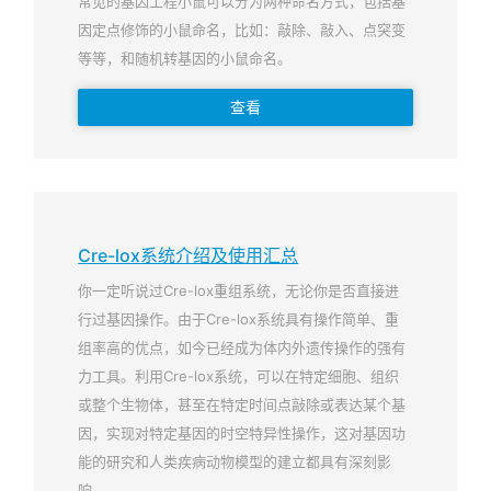
常见的基因工程小鼠可以分为两种命名方式，包括基
因定点修饰的小鼠命名，比如：敲除、敲入、点突变
等等，和随机转基因的小鼠命名。
查看
Cre-lox系统介绍及使用汇总
你一定听说过Cre-lox重组系统，无论你是否直接进
行过基因操作。由于Cre-lox系统具有操作简单、重
组率高的优点，如今已经成为体内外遗传操作的强有
力工具。利用Cre-lox系统，可以在特定细胞、组织
或整个生物体，甚至在特定时间点敲除或表达某个基
因，实现对特定基因的时空特异性操作，这对基因功
能的研究和人类疾病动物模型的建立都具有深刻影
响。