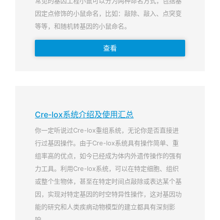
常见的基因工程小鼠可以分为两种命名方式，包括基
因定点修饰的小鼠命名，比如：敲除、敲入、点突变
等等，和随机转基因的小鼠命名。
查看
Cre-lox系统介绍及使用汇总
你一定听说过Cre-lox重组系统，无论你是否直接进
行过基因操作。由于Cre-lox系统具有操作简单、重
组率高的优点，如今已经成为体内外遗传操作的强有
力工具。利用Cre-lox系统，可以在特定细胞、组织
或整个生物体，甚至在特定时间点敲除或表达某个基
因，实现对特定基因的时空特异性操作，这对基因功
能的研究和人类疾病动物模型的建立都具有深刻影
响。