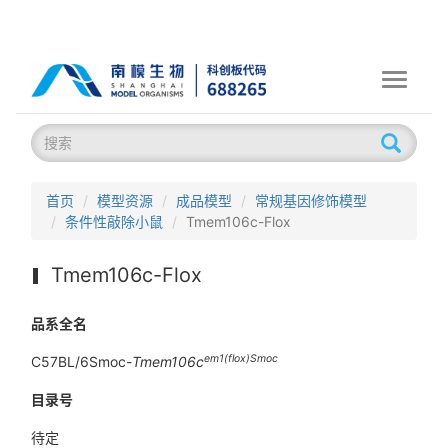
Toggle
navigati
首页
模型资源
成品模型
常规基因修饰模型
条件性敲除小鼠
Tmem106c-Flox
Tmem106c-Flox
品系全名
em1(flox)Smoc
C57BL/6Smoc-
Tmem106c
目录号
待定