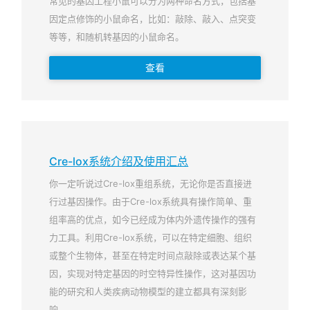
常见的基因工程小鼠可以分为两种命名方式，包括基
因定点修饰的小鼠命名，比如：敲除、敲入、点突变
等等，和随机转基因的小鼠命名。
查看
Cre-lox系统介绍及使用汇总
你一定听说过Cre-lox重组系统，无论你是否直接进
行过基因操作。由于Cre-lox系统具有操作简单、重
组率高的优点，如今已经成为体内外遗传操作的强有
力工具。利用Cre-lox系统，可以在特定细胞、组织
或整个生物体，甚至在特定时间点敲除或表达某个基
因，实现对特定基因的时空特异性操作，这对基因功
能的研究和人类疾病动物模型的建立都具有深刻影
响。