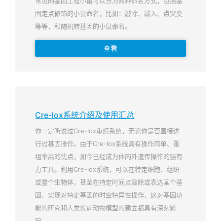
常见的基因工程小鼠可以分为两种命名方式，包括基
因定点修饰的小鼠命名，比如：敲除、敲入、点突变
等等，和随机转基因的小鼠命名。
查看
Cre-lox系统介绍及使用汇总
你一定听说过Cre-lox重组系统，无论你是否直接进
行过基因操作。由于Cre-lox系统具有操作简单、重
组率高的优点，如今已经成为体内外遗传操作的强有
力工具。利用Cre-lox系统，可以在特定细胞、组织
或整个生物体，甚至在特定时间点敲除或表达某个基
因，实现对特定基因的时空特异性操作，这对基因功
能的研究和人类疾病动物模型的建立都具有深刻影
响。