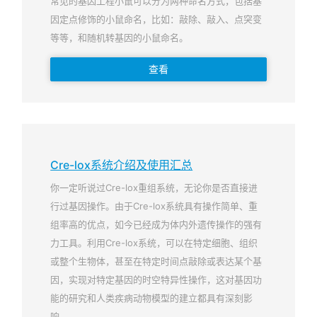
常见的基因工程小鼠可以分为两种命名方式，包括基
因定点修饰的小鼠命名，比如：敲除、敲入、点突变
等等，和随机转基因的小鼠命名。
查看
Cre-lox系统介绍及使用汇总
你一定听说过Cre-lox重组系统，无论你是否直接进
行过基因操作。由于Cre-lox系统具有操作简单、重
组率高的优点，如今已经成为体内外遗传操作的强有
力工具。利用Cre-lox系统，可以在特定细胞、组织
或整个生物体，甚至在特定时间点敲除或表达某个基
因，实现对特定基因的时空特异性操作，这对基因功
能的研究和人类疾病动物模型的建立都具有深刻影
响。