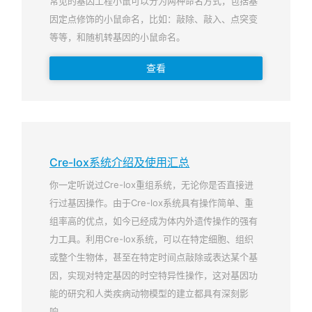
常见的基因工程小鼠可以分为两种命名方式，包括基
因定点修饰的小鼠命名，比如：敲除、敲入、点突变
等等，和随机转基因的小鼠命名。
查看
Cre-lox系统介绍及使用汇总
你一定听说过Cre-lox重组系统，无论你是否直接进
行过基因操作。由于Cre-lox系统具有操作简单、重
组率高的优点，如今已经成为体内外遗传操作的强有
力工具。利用Cre-lox系统，可以在特定细胞、组织
或整个生物体，甚至在特定时间点敲除或表达某个基
因，实现对特定基因的时空特异性操作，这对基因功
能的研究和人类疾病动物模型的建立都具有深刻影
响。