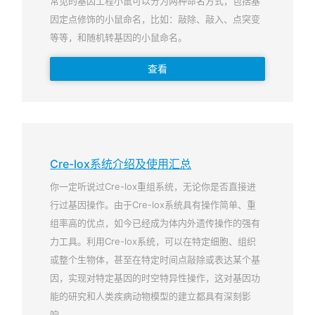
常见的基因工程小鼠可以分为两种命名方式，包括基
因定点修饰的小鼠命名，比如：敲除、敲入、点突变
等等，和随机转基因的小鼠命名。
查看
Cre-lox系统介绍及使用汇总
你一定听说过Cre-lox重组系统，无论你是否直接进
行过基因操作。由于Cre-lox系统具有操作简单、重
组率高的优点，如今已经成为体内外遗传操作的强有
力工具。利用Cre-lox系统，可以在特定细胞、组织
或整个生物体，甚至在特定时间点敲除或表达某个基
因，实现对特定基因的时空特异性操作，这对基因功
能的研究和人类疾病动物模型的建立都具有深刻影
响。