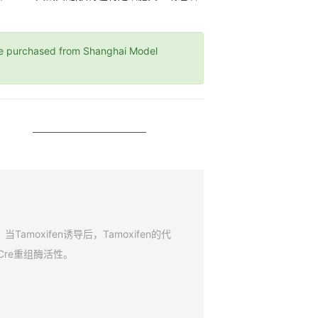
rchased from Shanghai Model
amoxifen诱导后，Tamoxifen的代
Cre重组酶活性。