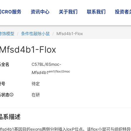
CRO服务
资讯中心
关于我们
联系我们
投资者
修饰模型
条件性敲除小鼠
Mfsd4b1-Flox
Mfsd4b1-Flox
系全名
C57BL/6Smoc-
em1(flox)Smoc
Mfsd4b1
录号
待定
系状态
在研
品系描述
fsd4b1基因目的exons两侧分别插入loxP位点。该flox小鼠可与组