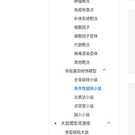
肿瘤靶点
免疫检查点
补体系统靶点
细胞因子
细胞因子受体
代谢靶点
病毒感染受体
其他靶点
常规基因修饰模型
全身敲除小鼠
条件性敲除小鼠
过表达小鼠
点突变小鼠
敲入小鼠
大鼠模型资源库
免疫缺陷大鼠