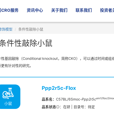
CRO服务
资讯中心
关于我们
联系我们
投资者
修饰模型
条件性敲除小鼠
条件性敲除小鼠
性基因敲除（Conditional knockout，简称CKO），可以通过
行更有针对性的研究。
Ppp2r5c-Flox
em1(flox)Smo
品系名：
C57BL/6Smoc-
Ppp2r5c
小鼠
品系状态
：在研 | 目录号：待定