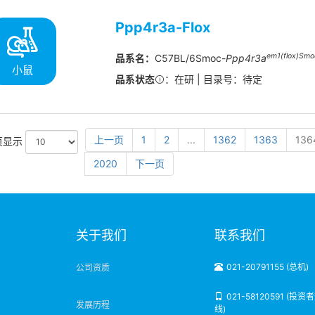
Ppp4r3a-Flox
em1(flox)Smo
品系名：
C57BL/6Smoc-
Ppp4r3a
小鼠
品系状态
：在研 | 目录号：待定
上一页
1
2
...
1362
1363
136
页显示
2020
下一页
明
关于我们
联系我们
021-20791155 (总机)
公司资质
021-58120591 (投资
发展历程
线)