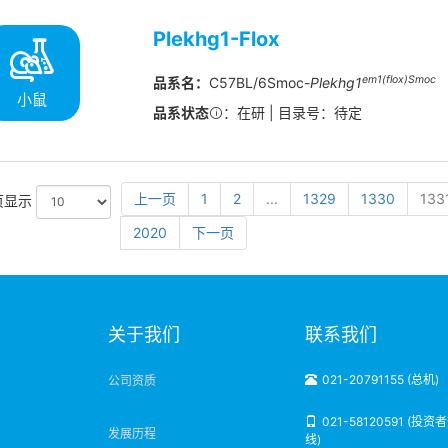
Plekhg1-Flox
em1(flox)Smoc
品系名：
C57BL/6Smoc-
Plekhg1
小鼠
品系状态
：在研 | 目录号：待定
上一页
1
2
...
1329
1330
133
页显示
2020
下一页
明
关于我们
联系我们
021-20791155 (总机)
公司资质
021-58120591 (投资
发展历程
线)