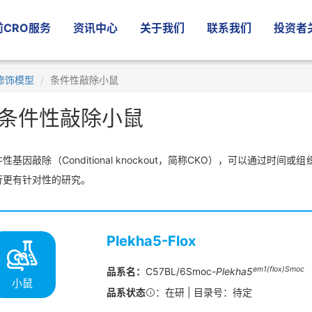
CRO服务
资讯中心
关于我们
联系我们
投资者
修饰模型
条件性敲除小鼠
条件性敲除小鼠
性基因敲除（Conditional knockout，简称CKO），可以通过
行更有针对性的研究。
Plekha5-Flox
em1(flox)Smoc
品系名：
C57BL/6Smoc-
Plekha5
小鼠
品系状态
：在研 | 目录号：待定