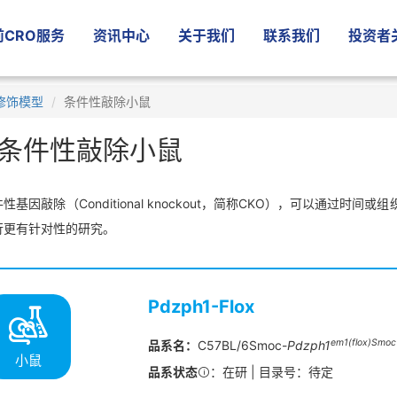
CRO服务
资讯中心
关于我们
联系我们
投资者
修饰模型
条件性敲除小鼠
条件性敲除小鼠
性基因敲除（Conditional knockout，简称CKO），可以通过
行更有针对性的研究。
Pdzph1-Flox
em1(flox)Smoc
品系名：
C57BL/6Smoc-
Pdzph1
小鼠
品系状态
：在研 | 目录号：待定