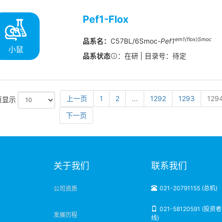
Pef1-Flox
em1(flox)Smoc
品系名：
C57BL/6Smoc-
Pef1
小鼠
品系状态
：在研 | 目录号：待定
上一页
1
2
...
1292
1293
129
页显示
下一页
明
关于我们
联系我们
021-20791155 (总机)
公司资质
021-58120591 (投资
发展历程
线)