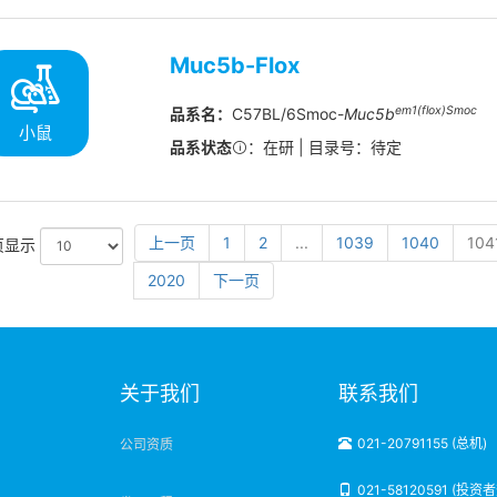
Muc5b-Flox
em1(flox)Smoc
品系名：
C57BL/6Smoc-
Muc5b
小鼠
品系状态
：在研 | 目录号：待定
上一页
1
2
...
1039
1040
104
页显示
2020
下一页
明
关于我们
联系我们
021-20791155 (总机)
公司资质
021-58120591 (投资