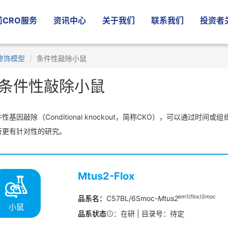
CRO服务
资讯中心
关于我们
联系我们
投资者
修饰模型
条件性敲除小鼠
条件性敲除小鼠
性基因敲除（Conditional knockout，简称CKO），可以通过
行更有针对性的研究。
Mtus2-Flox
em1(flox)Smoc
品系名：
C57BL/6Smoc-
Mtus2
小鼠
品系状态
：在研 | 目录号：待定